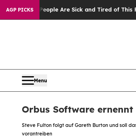
 Win: “People Are Sick and Tired of This Politics
AGP PICKS
Menu
Orbus Software ernennt 
Steve Fulton folgt auf Gareth Burton und soll 
vorantreiben