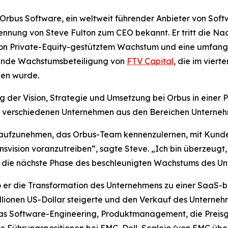
us Software, ein weltweit führender Anbieter von Softw
nnung von Steve Fulton zum CEO bekannt. Er tritt die Na
n Private-Equity-gestütztem Wachstum und eine umfangr
tende Wachstumsbeteiligung von
FTV Capital
, die im vier
en wurde.
ung der Vision, Strategie und Umsetzung bei Orbus in einer 
ei verschiedenen Unternehmen aus den Bereichen Unterneh
it aufzunehmen, das Orbus-Team kennenzulernen, mit Kunde
vision voranzutreiben“, sagte Steve. „Ich bin überzeugt,
r die nächste Phase des beschleunigten Wachstums des U
 er die Transformation des Unternehmens zu einer SaaS-bas
lionen US-Dollar steigerte und den Verkauf des Unternehm
 das Software-Engineering, Produktmanagement, die Preis