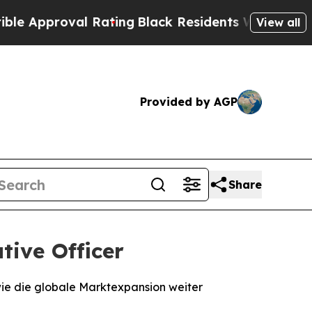
proval Rating
Black Residents Warned of Abusive
View all
Provided by AGP
Share
tive Officer
wie die globale Marktexpansion weiter