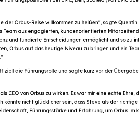
 Führungspositionen bei EMC, Dell, Scaleio (von EMC ü
ppe der Orbus-Reise willkommen zu heißen“, sagte Quentin 
iges Team aus engagierten, kundenorientierten Mitarbeiten
nz und fundierte Entscheidungen ermöglicht und so zu int
nken, Orbus auf das heutige Niveau zu bringen und ein Te
.“
iziell die Führungsrolle und sagte kurz vor der Übergab
 als CEO von Orbus zu wirken. Es war mir eine echte Ehre, d
könnte nicht glücklicher sein, dass Steve als der richti
Leidenschaft, Führungsstärke und Erfahrung, um Orbus im