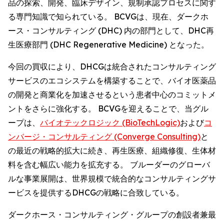
品の探索、開発、臨床デザイン、規制承認プロセスに関す
る専門知識で知られている。 BCVGは、現在、ダークホ
ース・コンサルティング (DHC) 内の部門として、DHC再
生医療部門 (DHC Regenerative Medicine) となった。
今回の買収により、DHCGは統合されたコンサルティング
サービスのエコシステムを構築することで、バイオ医薬品
の開発と商業化を加速させるという患者中心のコミットメ
ントをさらに強化する。 BCVGを迎えることで、当グル
ープは、
バイオテックロジック (BioTechLogic)
および
コ
ンバージ・コンサルティング (Converge Consulting)
と
の最近の戦略的拡大に続き、再生医療、組織修復、生体材
料を含む幅広い能力を拡充する。 ブルーダーのグローバ
ルな事業展開は、世界規模で統合的なコンサルティングサ
ービスを提供するDHCGの戦略に合致している。
ダークホース・コンサルティング・グループの創設者兼最