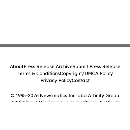
About
Press Release Archive
Submit Press Release
Terms & Conditions
Copyright/DMCA Policy
Privacy Policy
Contact
© 1995-2026 Newsmatics Inc. dba Affinity Group
Publishing & Michigan Business Tribune. All Rights
Reserved.
Cookie Settings / Your Privacy Choices