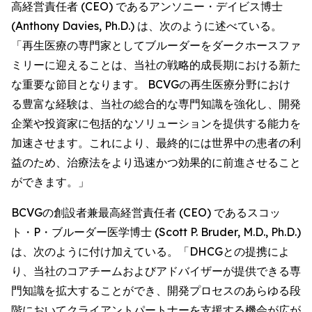
高経営責任者 (CEO) であるアンソニー・デイビス博士
(Anthony Davies, Ph.D.) は、次のように述べている。
「再生医療の専門家としてブルーダーをダークホースファ
ミリーに迎えることは、当社の戦略的成長期における新た
な重要な節目となります。 BCVGの再生医療分野におけ
る豊富な経験は、当社の総合的な専門知識を強化し、開発
企業や投資家に包括的なソリューションを提供する能力を
加速させます。これにより、最終的には世界中の患者の利
益のため、治療法をより迅速かつ効果的に前進させること
ができます。」
BCVGの創設者兼最高経営責任者 (CEO) であるスコッ
ト・P・ブルーダー医学博士 (Scott P. Bruder, M.D., Ph.D.)
は、次のように付け加えている。「DHCGとの提携によ
り、当社のコアチームおよびアドバイザーが提供できる専
門知識を拡大することができ、開発プロセスのあらゆる段
階においてクライアントパートナーを支援する機会が広が