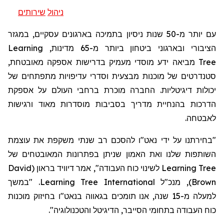
ניהול
שירותים
עם יותר מ-50 שנות ניסיון בתמיכה בארגונים עסקיים, במגזר
Learning
הציבורי ובארגוני ביטחון ביותר מ-65 מדינות,
מאובטחת,
מביאה ידע מוסדי מעמיק בדרישות אספקה
Tree
סטנדרטים של מוכנות מבצעית וסדרי עדיפויות מתפתחים של
יכולות דיגיטליות. החברה מוכרת ברחבי העולם על אספקת
הדרכות בהנחיית מדריך בסביבות מוסדרות מאוד ורגישות
לאבטחה.
"בחירתנו על ידי נאט"ו להסכם רב שנתי משקפת את עוצמת
השותפות שלנו ואת האמון שניתן בפתרונות המאובטחים של
David
לשינוי כוח העבודה", אמר דיוויד בראון (
Learning Tree
. "במשך
Learning Tree International
), מנכ"ל
Brown
למעלה מ-15 שנה, אנו תומכים בגאווה בנאט"ו בחיזוק מוכנות
".
והטכנולוגיה
הדיגיטל
כוח העבודה בתחומי הסייבר,