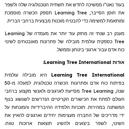
בעוד נאט"ו ממשיכה לחדש את תשתית הטכנולוגיה שלה ולשפר
תספק הכשרה מוסמכת
Learning Tree
את חוסן הסייבר,
ומותאמת למשימה כדי להבטיח מוכנות מבצעית ברחבי הברית.
Learning
מענק רב שנתי זה מחזק עוד יותר את מעמדה של
כספקית עולמית מובילה של פתרונות מאובטחים לשינוי
Tree
כוח אדם עבור ארגוני ביטחון וממשל.
:
Learning Tree International
אודות
עולמית
מובילה
היא
Learning Tree International
מ-50
למעלה
.
טכנולוגית
הכשרה
ופתרונות
אדם
כוח
בפיתוח
ברחבי
מקצוע
ולאנשי
לארגונים
מסייעת
Tree
Learning
,
שנה
העולם
לפתח
את
הכישורים
הקריטיים
הנדרשים
לשגשוג
בנוף
על
והמונחות
ההיברידיות
הלמידה
תוכניות
.
במהירות
המשתנה
ידי
מדריכים
של
החברה
מעצימות
יחידים
וארגונים
להאיץ
את
.
טווח
ארוכות
תוצאות
ולהשיג
ביצועים
לשפר
,
השינוי