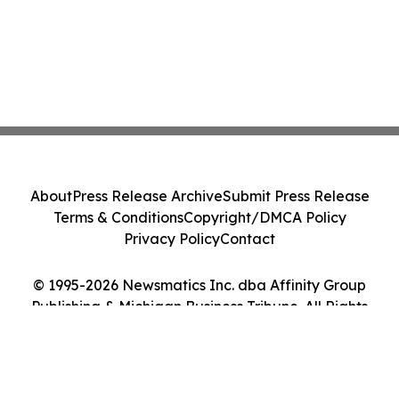
About
Press Release Archive
Submit Press Release
Terms & Conditions
Copyright/DMCA Policy
Privacy Policy
Contact
© 1995-2026 Newsmatics Inc. dba Affinity Group
Publishing & Michigan Business Tribune. All Rights
Reserved.
Cookie Settings / Your Privacy Choices