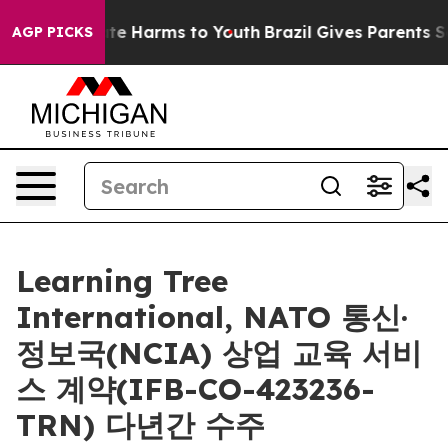
und to Abate Harms to Youth
Brazil Gives Parents Socia
AGP PICKS
Learning Tree
International, NATO 통신·
정보국(NCIA) 상업 교육 서비
스 계약(IFB-CO-423236-
TRN) 다년간 수주